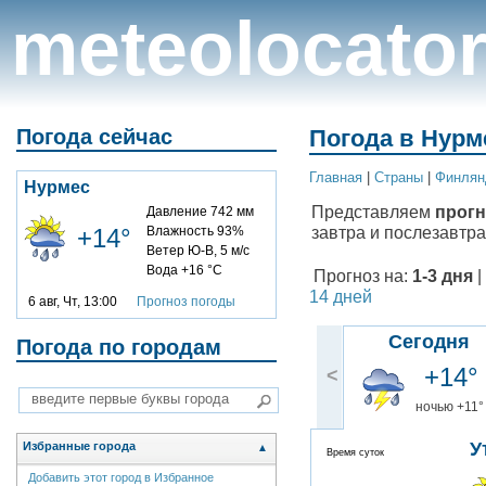
meteolocato
Погода сейчас
Погода в Нурме
Главная
|
Cтраны
|
Финлян
Нурмес
Представляем
прогн
Давление 742 мм
завтра и послезавтра
+14°
Влажность 93%
Ветер Ю-В, 5 м/с
Вода +16 °C
Прогноз на:
1-3 дня
|
14 дней
6 авг, Чт, 13:00
Прогноз погоды
Сегодня
Погода по городам
+14°
<
ночью +11°
У
Избранные города
▲
Время суток
Добавить этот город в Избранное