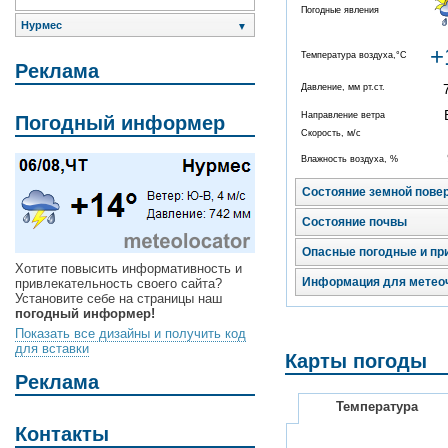
Погодные явления
Нурмес
▼
+
Температура воздуха,°C
Реклама
Давление, мм рт.ст.
Направление ветра
Погодный информер
Скорость, м/с
Влажность воздуха, %
Состояние земной пове
Состояние почвы
Опасные погодные и пр
Хотите повысить информативность и
Информация для метео
привлекательность своего сайта?
Установите себе на страницы наш
погодный информер!
Показать все дизайны и получить код
для вставки
Карты погоды
Реклама
Температура
Контакты