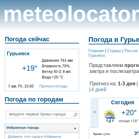
meteolocato
Погода сейчас
Погода в Гурье
Главная
|
Cтраны
|
Россия
Гурьевск
Гурьевск
Давление 761 мм
Представляем
прогн
+19°
Влажность 70%
завтра и послезавтра
Ветер Ю-З, 8 м/с
Вода +20 °C
Прогноз на:
1-3 дня
|
7 авг, Пт, 10:00
Прогноз погоды
14 дней
Погода по городам
Сегодня
+20°
<
ночью +16°
Избранные города
▲
У
Время суток
Добавить этот город в Избранное