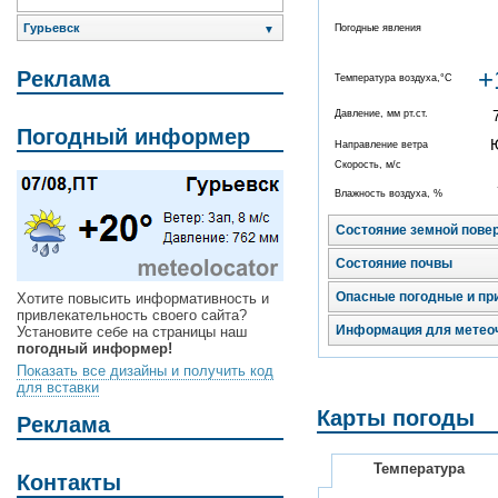
Гурьевск
Погодные явления
▼
+
Реклама
Температура воздуха,°C
Давление, мм рт.ст.
Погодный информер
Направление ветра
Скорость, м/с
Влажность воздуха, %
Состояние земной пове
Состояние почвы
Опасные погодные и пр
Хотите повысить информативность и
привлекательность своего сайта?
Информация для метео
Установите себе на страницы наш
погодный информер!
Показать все дизайны и получить код
для вставки
Карты погоды
Реклама
Температура
Контакты