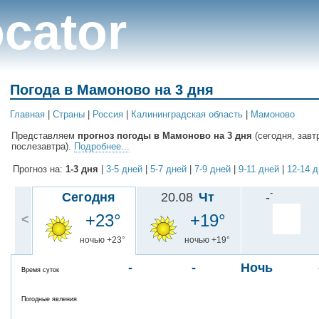
cator
Погода в Мамоново на 3 дня
Главная
|
Cтраны
|
Россия
|
Калининградская область
|
Мамоново
Представляем
прогноз погоды в Мамоново на 3 дня
(сегодня, завт
послезавтра).
Подробнее...
Прогноз на:
1-3 дня
|
3-5 дней
|
5-7 дней
|
7-9 дней
|
9-11 дней
|
12-14 
-
Сегодня
20.08
Чт
-
+23°
+19°
<
ночью +23°
ночью +19°
-
-
Ночь
Время суток
- °
Погодные явления
ночью - °