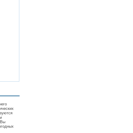
него
ических
ьзуются
м
 Вы
огодных