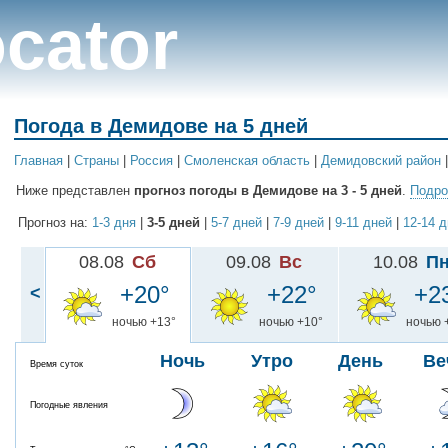
cator
Погода в Демидове на 5 дней
Главная
|
Cтраны
|
Россия
|
Смоленская область
|
Демидовский район
Ниже представлен
прогноз погоды в Демидове на 3 - 5 дней
.
Подро
Прогноз на:
1-3 дня
|
3-5 дней
|
5-7 дней
|
7-9 дней
|
9-11 дней
|
12-14 
08.08
Сб
09.08
Вс
10.08
П
+20°
+22°
+2
<
ночью +13°
ночью +10°
ночью 
Ночь
Утро
День
Ве
Время суток
Погодные явления