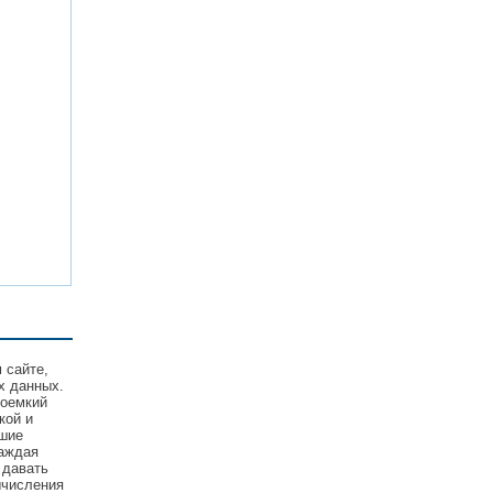
 сайте,
х данных.
соемкий
кой и
йшие
Каждая
 давать
ычисления