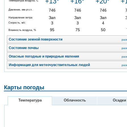
+13°
+16°
+20°
+
Температура воздуха,°C
746
746
746
Давление, мм рт.ст.
Зап
Зап
Зап
Направление ветра
3
3
4
Скорость, м/с
95
75
50
Влажность воздуха, %
Состояние земной поверхности
раз
Состояние почвы
раз
Опасные погодные и природные явления
раз
Информация для метеочувствительных людей
раз
Карты погоды
Температура
Облачность
Осадки