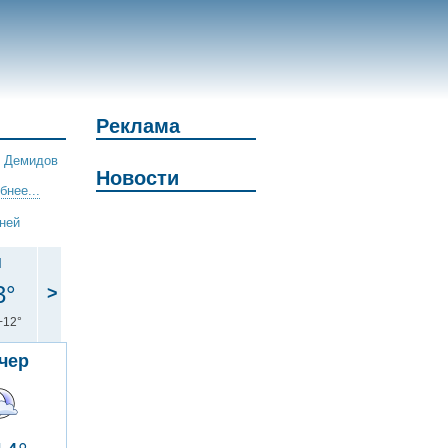
Реклама
|
Демидов
Новости
бнее...
дней
н
3°
>
+12°
чер