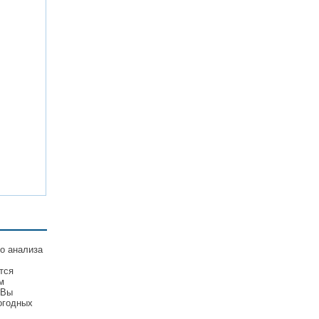
о анализа
тся
м
 Вы
огодных