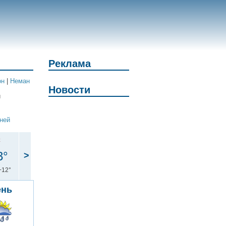
Реклама
он
|
Неман
Новости
и
дней
с
3°
>
+12°
ень