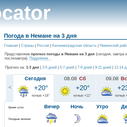
cator
Погода в Немане на 3 дня
Главная
|
Cтраны
|
Россия
|
Калининградская область
|
Неманский рай
Представляем
прогноз погоды в Немане на 3 дня
(сегодня, завтра 
послезавтра).
Подробнее...
Прогноз на:
1-3 дня
|
3-5 дней
|
5-7 дней
|
7-9 дней
|
9-11 дней
|
12-14 
Сегодня
08.08
Сб
09.08
В
+20°
+20°
+2
<
ночью +18°
ночью +11°
ночью 
Вечер
Ночь
Утро
Д
Время суток
Погодные явления