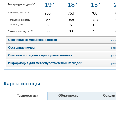
+19°
+18°
+18°
+
Температура воздуха,°C
758
759
760
Давление, мм рт.ст.
Зап
Зап
Ю-З
Направление ветра
3
5
6
Скорость, м/с
86
83
75
Влажность воздуха, %
Состояние земной поверхности
раз
Состояние почвы
раз
Опасные погодные и природные явления
раз
Информация для метеочувствительных людей
раз
Карты погоды
Температура
Облачность
Осадки