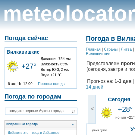
meteolocato
Погода сейчас
Погода в Вилк
Главная
|
Cтраны
|
Литва
|
Вилкавишкис
Вилкавишкис
Давление 754 мм
Представляем
прогн
+27°
Влажность 65%
(сегодня, завтра и по
Ветер Ю-З, 2 м/с
Вода +21 °C
Прогноз на:
1-3 дня
|
6 авг, Чт, 12:00
Прогноз погоды
14 дней
Погода по городам
Сегодня
+28°
<
ночью +21°
Избранные города
▲
У
Время суток
Добавить этот город в Избранное