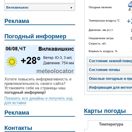
Вилкавишкис
Погодные явления
▼
+
Реклама
Температура воздуха,°C
Давление, мм рт.ст.
Погодный информер
Направление ветра
Скорость, м/с
Влажность воздуха, %
Состояние земной пове
Состояние почвы
Опасные погодные и пр
Хотите повысить информативность и
привлекательность своего сайта?
Информация для метео
Установите себе на страницы наш
погодный информер!
Показать все дизайны и получить код
для вставки
Карты погоды
Реклама
Температура
Контакты