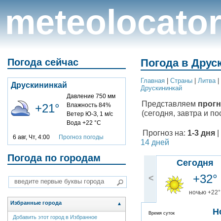
meteolocato
Погода сейчас
Погода в Друс
Главная
|
Cтраны
|
Литва
|
Друскининкай
Друскининкай
Давление 750 мм
Представляем
прогн
+21°
Влажность 84%
(сегодня, завтра и по
Ветер Ю-З, 1 м/с
Вода +22 °C
Прогноз на:
1-3 дня
|
6 авг, Чт, 4:00
Прогноз погоды
14 дней
Погода по городам
Сегодня
+32°
<
ночью +22°
Избранные города
▲
Н
Время суток
Добавить этот город в Избранное