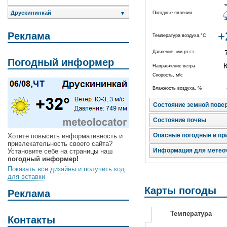
Друскининкай
Погодные явления
▼
+
Реклама
Температура воздуха,°C
Давление, мм рт.ст.
Погодный информер
Направление ветра
Скорость, м/с
Влажность воздуха, %
Состояние земной пове
Состояние почвы
Опасные погодные и пр
Хотите повысить информативность и
привлекательность своего сайта?
Информация для метео
Установите себе на страницы наш
погодный информер!
Показать все дизайны и получить код
для вставки
Карты погоды
Реклама
Температура
Контакты