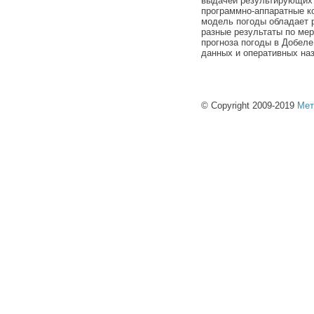
выдачей результирующих 
программно-аппаратные к
модель погоды обладает 
разные результаты по ме
прогноза погоды в Добел
данных и оперативных на
© Copyright 2009-2019
Мет