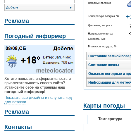
Погодные явления
Добеле
▼
+
Температура воздуха,°C
Реклама
Давление, мм рт.ст.
Направление ветра
Погодный информер
Скорость, м/с
Влажность воздуха, %
Состояние земной пове
Состояние почвы
Опасные погодные и пр
Хотите повысить информативность и
Информация для метео
привлекательность своего сайта?
Установите себе на страницы наш
погодный информер!
Показать все дизайны и получить код
для вставки
Карты погоды
Реклама
Температура
Контакты