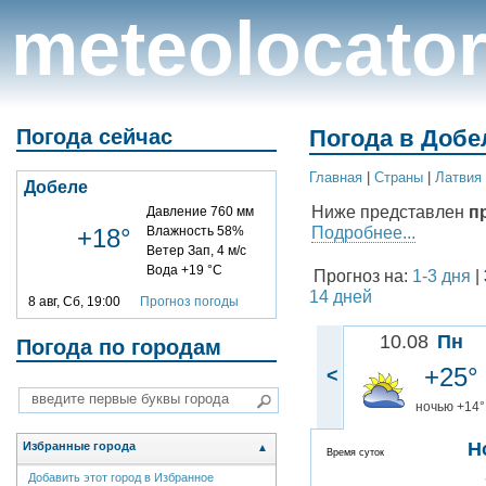
meteolocato
Погода сейчас
Погода в Добе
Главная
|
Cтраны
|
Латвия
Добеле
Ниже представлен
п
Давление 760 мм
Подробнее...
+18°
Влажность 58%
Ветер Зап, 4 м/с
Вода +19 °C
Прогноз на:
1-3 дня
|
14 дней
8 авг, Сб, 19:00
Прогноз погоды
10.08
Пн
Погода по городам
+25°
<
ночью +14°
Н
Избранные города
▲
Время суток
Добавить этот город в Избранное