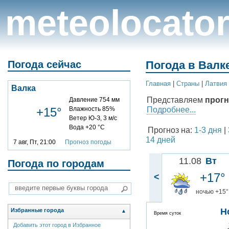
meteolocato
Погода сейчас
Погода в Валк
Главная
|
Cтраны
|
Латвия
Валка
Представляем
прогн
Давление 754 мм
Подробнее...
+15°
Влажность 85%
Ветер Ю-З, 3 м/с
Вода +20 °C
Прогноз на:
1-3 дня
|
14 дней
7 авг, Пт, 21:00
Прогноз погоды
11.08
Вт
Погода по городам
+17°
<
ночью +15°
Н
Избранные города
▲
Время суток
Добавить этот город в Избранное