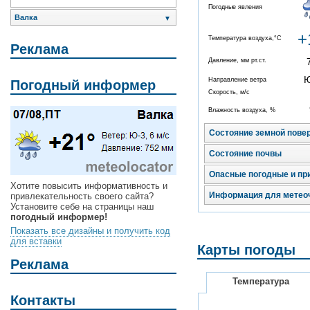
Погодные явления
Валка
▼
+
Температура воздуха,°C
Реклама
Давление, мм рт.ст.
Направление ветра
Погодный информер
Скорость, м/с
Влажность воздуха, %
Состояние земной пове
Состояние почвы
Опасные погодные и пр
Хотите повысить информативность и
Информация для метео
привлекательность своего сайта?
Установите себе на страницы наш
погодный информер!
Показать все дизайны и получить код
для вставки
Карты погоды
Реклама
Температура
Контакты