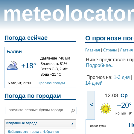
meteolocato
Погода сейчас
О прогнозе по
Главная
|
Cтраны
|
Латвия
Балви
Давление 748 мм
Ниже представлен
п
+18°
Влажность 81%
Подробнее...
Ветер С-З, 2 м/с
Вода +21 °C
Прогноз на:
1-3 дня
|
14 дней
6 авг, Чт, 22:00
Прогноз погоды
Погода по городам
12.08
Ср
+20°
<
ночью +9°
Избранные города
▲
Н
Время суток
Добавить этот город в Избранное