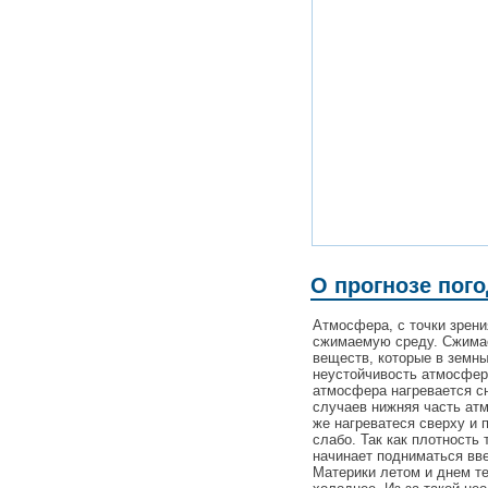
О прогнозе пог
Атмосфера, с точки зрен
сжимаемую среду. Сжимаем
веществ, которые в земн
неустойчивость атмосферы
атмосфера нагревается сн
случаев нижняя часть ат
же нагреватеся сверху и 
слабо. Так как плотность 
начинает подниматься вве
Материки летом и днем те