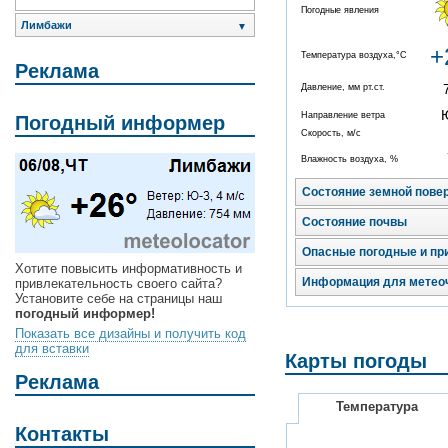
Погодные явления
Лимбажи
▼
+
Температура воздуха,°C
Реклама
Давление, мм рт.ст.
Направление ветра
Погодный информер
Скорость, м/с
Влажность воздуха, %
Состояние земной пове
Состояние почвы
Опасные погодные и пр
Хотите повысить информативность и
Информация для метео
привлекательность своего сайта?
Установите себе на страницы наш
погодный информер!
Показать все дизайны и получить код
для вставки
Карты погоды
Реклама
Температура
Контакты