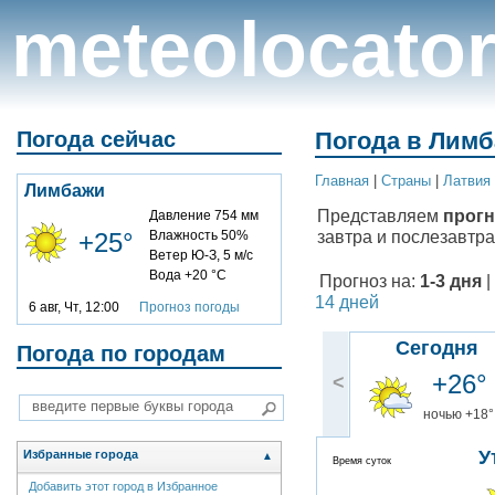
meteolocato
Погода сейчас
Погода в Лимб
Главная
|
Cтраны
|
Латвия
Лимбажи
Представляем
прогн
Давление 754 мм
завтра и послезавтра
+25°
Влажность 50%
Ветер Ю-З, 5 м/с
Вода +20 °C
Прогноз на:
1-3 дня
|
14 дней
6 авг, Чт, 12:00
Прогноз погоды
Сегодня
Погода по городам
+26°
<
ночью +18°
У
Избранные города
▲
Время суток
Добавить этот город в Избранное