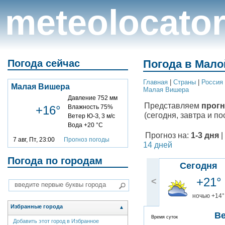
meteolocato
Погода сейчас
Погода в Мало
Главная
|
Cтраны
|
Россия
Малая Вишера
Малая Вишера
Давление 752 мм
Представляем
прогн
+16°
Влажность 75%
(сегодня, завтра и по
Ветер Ю-З, 3 м/с
Вода +20 °C
Прогноз на:
1-3 дня
|
7 авг, Пт, 23:00
Прогноз погоды
14 дней
Погода по городам
Сегодня
+21°
<
ночью +14°
Избранные города
▲
В
Время суток
Добавить этот город в Избранное