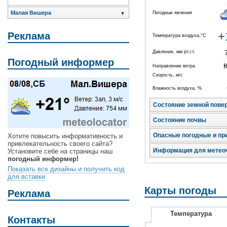
Малая Вишера
Погодные явления
▼
+
Реклама
Температура воздуха,°C
Давление, мм рт.ст.
Погодный информер
Направление ветра
Скорость, м/с
Влажность воздуха, %
Состояние земной пове
Состояние почвы
Опасные погодные и пр
Хотите повысить информативность и
привлекательность своего сайта?
Информация для метео
Установите себе на страницы наш
погодный информер!
Показать все дизайны и получить код
для вставки
Карты погоды
Реклама
Температура
Контакты