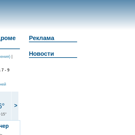
дроме
Реклама
Новости
чения)
|
7 - 9
дней
6°
>
+15°
чер