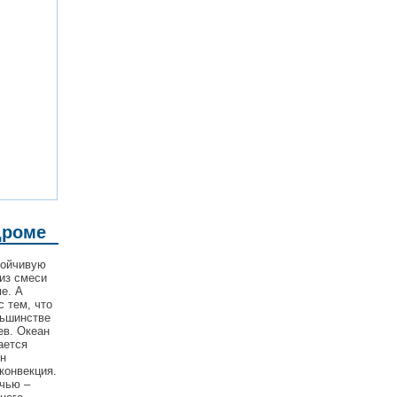
дроме
тойчивую
из смеси
е. А
с тем, что
льшинстве
ев. Океан
ается
он
конвекция.
очью –