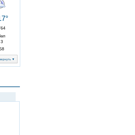
17°
764
Зап
3
58
вернуть ▼