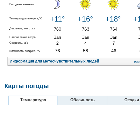
Погодные явления
+11°
+16°
+18°
+
Температура воздуха,°C
760
763
764
Давление, мм рт.ст.
Зап
Зап
Зап
Направление ветра
2
4
7
Скорость, м/с
76
58
46
Влажность воздуха, %
Информация для метеочувствительных людей
раз
Карты погоды
Температура
Облачность
Осадки