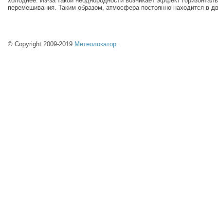
холоднее. Из-за такой неоднородности возникает эффект горизонталь
перемешивания. Таким образом, атмосфера постоянно находится в д
© Copyright 2009-2019
Метеолокатор
.