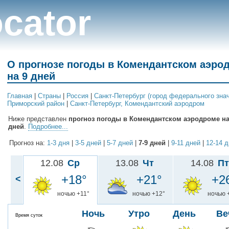
cator
О прогнозе погоды в Комендантском аэро
на 9 дней
Главная
|
Cтраны
|
Россия
|
Санкт-Петербург (город федерального зна
Приморский район
|
Санкт-Петербург, Комендантский аэродром
Ниже представлен
прогноз погоды в Комендантском аэродроме на 
дней
.
Подробнее...
Прогноз на:
1-3 дня
|
3-5 дней
|
5-7 дней
|
7-9 дней
|
9-11 дней
|
12-14 
12.08
Ср
13.08
Чт
14.08
Пт
+18°
+21°
+2
<
ночью +11°
ночью +12°
ночью 
Ночь
Утро
День
Ве
Время суток