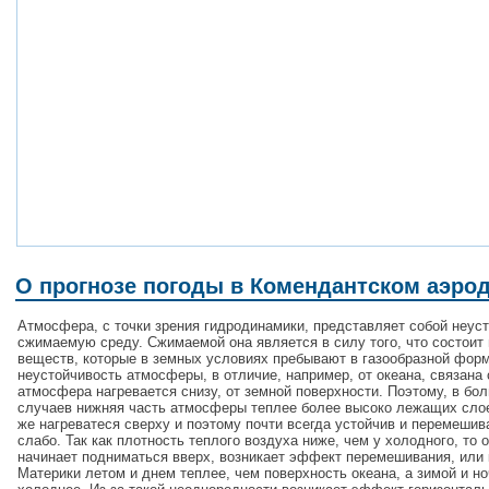
О прогнозе погоды в Комендантском аэро
Атмосфера, с точки зрения гидродинамики, представляет собой неус
сжимаемую среду. Сжимаемой она является в силу того, что состоит 
веществ, которые в земных условиях пребывают в газообразной форм
неустойчивость атмосферы, в отличие, например, от океана, связана 
атмосфера нагревается снизу, от земной поверхности. Поэтому, в бо
случаев нижняя часть атмосферы теплее более высоко лежащих сло
же нагреватеся сверху и поэтому почти всегда устойчив и перемешив
слабо. Так как плотность теплого воздуха ниже, чем у холодного, то 
начинает подниматься вверх, возникает эффект перемешивания, или 
Материки летом и днем теплее, чем поверхность океана, а зимой и н