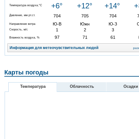
+6°
+12°
+14°
+
Температура воздуха,°C
704
705
704
Давление, мм рт.ст.
Ю-В
Южн
Ю-З
Направление ветра
1
2
3
Скорость, м/с
97
71
61
Влажность воздуха, %
Информация для метеочувствительных людей
раз
Карты погоды
Температура
Облачность
Осадки