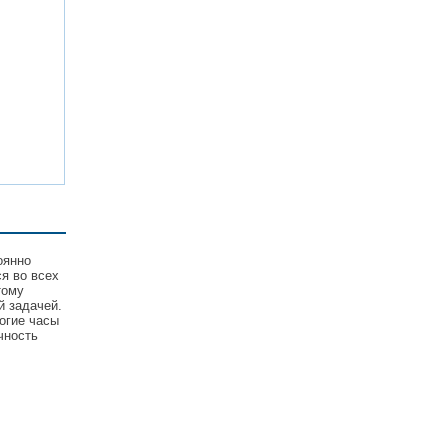
оянно
я во всех
тому
й задачей.
огие часы
чность