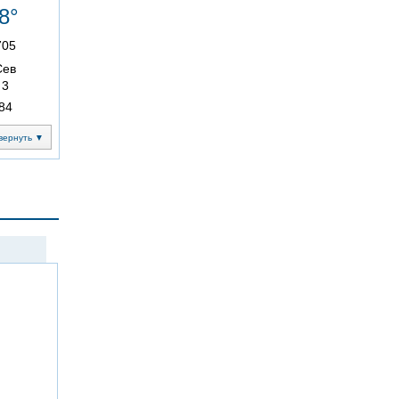
8°
705
Сев
3
84
вернуть ▼