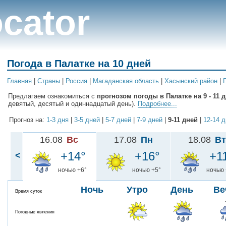
cator
Погода в Палатке на 10 дней
Главная
|
Cтраны
|
Россия
|
Магаданская область
|
Хасынский район
|
Предлагаем ознакомиться с
прогнозом погоды в Палатке на 9 - 11 
девятый, десятый и одиннадцатый день).
Подробнее...
Прогноз на:
1-3 дня
|
3-5 дней
|
5-7 дней
|
7-9 дней
|
9-11 дней
|
12-14 
16.08
Вс
17.08
Пн
18.08
Вт
+14°
+16°
+1
<
ночью +6°
ночью +5°
ночью 
Ночь
Утро
День
Ве
Время суток
Погодные явления