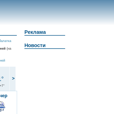
Реклама
Палатка
Новости
дней
(на
дней
1°
>
+7°
чер