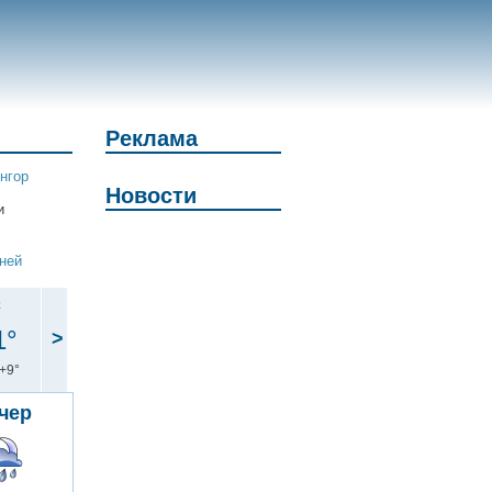
Реклама
нгор
Новости
и
дней
с
1°
>
+9°
чер