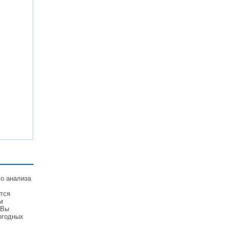
го анализа
ются
м
 Вы
огодных