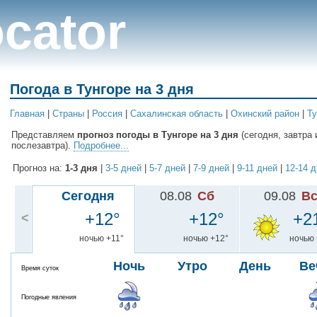
cator
Погода в Тунгоре на 3 дня
Главная
|
Cтраны
|
Россия
|
Сахалинская область
|
Охинский район
|
Ту
Представляем
прогноз погоды в Тунгоре на 3 дня
(сегодня, завтра 
послезавтра).
Подробнее...
Прогноз на:
1-3 дня
|
3-5 дней
|
5-7 дней
|
7-9 дней
|
9-11 дней
|
12-14 
Сегодня
08.08
Сб
09.08
В
+12°
+12°
+2
<
ночью +11°
ночью +12°
ночью 
Ночь
Утро
День
Ве
Время суток
Погодные явления