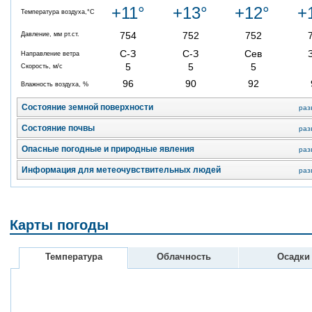
+11°
+13°
+12°
+
Температура воздуха,°C
754
752
752
Давление, мм рт.ст.
С-З
С-З
Сев
Направление ветра
5
5
5
Скорость, м/с
96
90
92
Влажность воздуха, %
Состояние земной поверхности
раз
Состояние почвы
раз
Опасные погодные и природные явления
раз
Информация для метеочувствительных людей
раз
Карты погоды
Температура
Облачность
Осадки