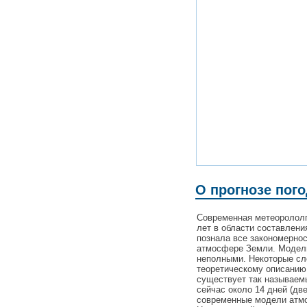
О прогнозе пого
Современная метеорололг
лет в области составлени
познала все закономерно
атмосфере Земли. Модели
неполными. Некоторые с
теоретическому описанию
существует так называемы
сейчас около 14 дней (дв
современные модели атмо