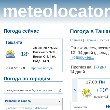
meteolocato
Погода сейчас
Погода в Ташан
Главная
|
Cтраны
|
Россия
Ташанта
Ознакомьтесь, пожал
Давление 575 мм
12 - 14 дней
(двенадц
+18°
Влажность 39%
Ветер Ю-З, 4 м/с
Подробнее...
Вода +14 °C
Прогноз на:
1-3 дня
|
6 авг, Чт, 12:00
Прогноз погоды
14 дней
Погода по городам
17.08
Пн
+20°
<
ночью +11°
Избранные города
▲
Н
Время суток
Добавить этот город в Избранное