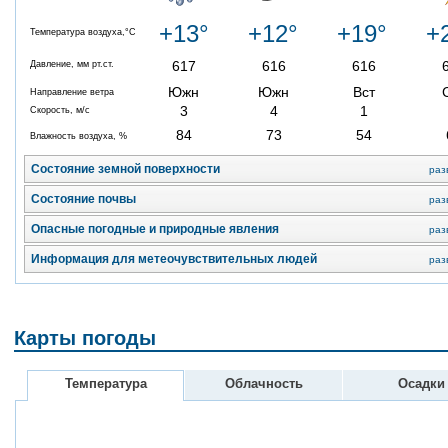
+13°
+12°
+19°
+
Температура воздуха,°C
617
616
616
Давление, мм рт.ст.
Южн
Южн
Вст
Направление ветра
3
4
1
Скорость, м/с
84
73
54
Влажность воздуха, %
Состояние земной поверхности
раз
Состояние почвы
раз
Опасные погодные и природные явления
раз
Информация для метеочувствительных людей
раз
Карты погоды
Температура
Облачность
Осадки