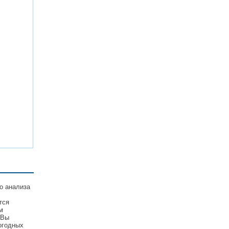
о анализа
тся
м
 Вы
огодных