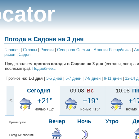
cator
Погода в Садоне на 3 дня
Главная
|
Cтраны
|
Россия
|
Северная Осетия - Алания Республика
|
Ал
район
|
Садон
Представляем
прогноз погоды в Садоне на 3 дня
(сегодня, завтра и
послезавтра).
Подробнее...
Прогноз на:
1-3 дня
|
3-5 дней
|
5-7 дней
|
7-9 дней
|
9-11 дней
|
12-14 
Сегодня
09.08
Вс
10.08
П
+21°
+19°
+1
<
ночью +12°
ночью +15°
ночью 
Вечер
Ночь
Утро
Д
Время суток
Погодные явления