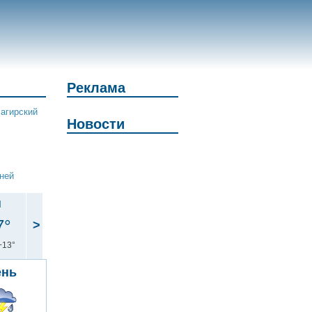
Реклама
агирский
Новости
дней
н
7°
>
+13°
ень