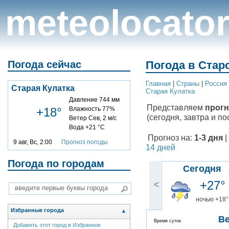
meteolocato
Погода сейчас
Погода в Старо
Главная
|
Cтраны
|
Россия
Старая Кулатка
Старая Кулатка
Давление 744 мм
Представляем
прогн
+18°
Влажность 77%
(сегодня, завтра и по
Ветер Сев, 2 м/с
Вода +21 °C
Прогноз на:
1-3 дня
|
9 авг, Вс, 2:00
Прогноз погоды
14 дней
Погода по городам
Сегодня
+27°
<
ночью +18°
Избранные города
▲
В
Время суток
Добавить этот город в Избранное