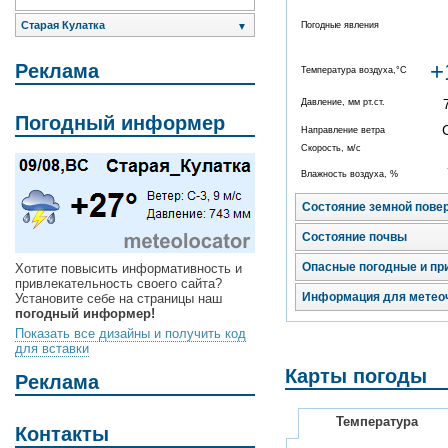
Старая Кулатка
Погодные явления
▼
+
Реклама
Температура воздуха,°C
Давление, мм рт.ст.
Погодный информер
Направление ветра
Скорость, м/с
Влажность воздуха, %
Состояние земной пове
Состояние почвы
Опасные погодные и пр
Хотите повысить информативность и
привлекательность своего сайта?
Информация для метео
Установите себе на страницы наш
погодный информер!
Показать все дизайны и получить код
для вставки
Карты погоды
Реклама
Температура
Контакты