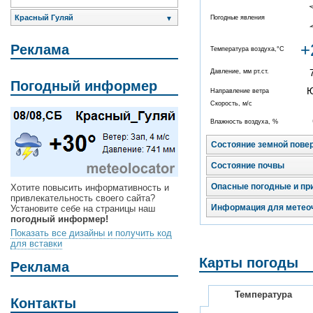
Красный Гуляй
Погодные явления
▼
+
Реклама
Температура воздуха,°C
Давление, мм рт.ст.
Погодный информер
Направление ветра
Скорость, м/с
Влажность воздуха, %
Состояние земной пове
Состояние почвы
Опасные погодные и пр
Хотите повысить информативность и
привлекательность своего сайта?
Информация для метео
Установите себе на страницы наш
погодный информер!
Показать все дизайны и получить код
для вставки
Карты погоды
Реклама
Температура
Контакты