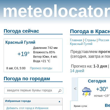
meteolocato
Погода сейчас
Погода в Красн
Главная
|
Cтраны
|
Россия
Красный Гуляй
Красный Гуляй
Давление 742 мм
Представляем
прогн
+19°
Влажность 85%
(сегодня, завтра и по
Ветер Южн, 4 м/с
Вода +21 °C
Прогноз на:
1-3 дня
|
8 авг, Сб, 5:00
Прогноз погоды
14 дней
Погода по городам
Сегодня
+30°
<
ночью +19°
Избранные города
▲
В
Время суток
Добавить этот город в Избранное