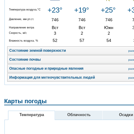
+23°
+19°
+25°
+
Температура воздуха,°C
746
746
746
Давление, мм рт.ст.
Вст
Вст
Южн
Направление ветра
3
2
2
Скорость, м/с
52
57
54
Влажность воздуха, %
Состояние земной поверхности
раз
Состояние почвы
раз
Опасные погодные и природные явления
раз
Информация для метеочувствительных людей
раз
Карты погоды
Температура
Облачность
Осадки