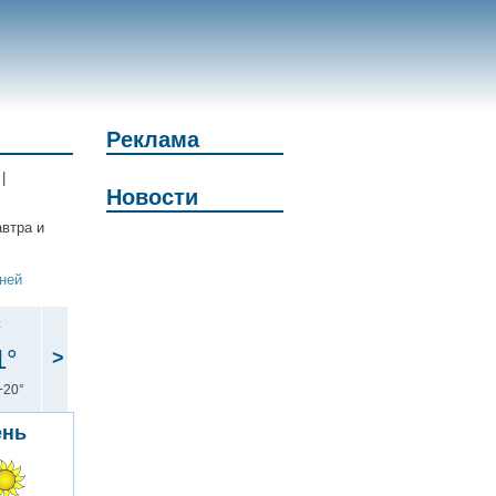
Реклама
|
Новости
автра и
дней
с
1°
>
+20°
ень