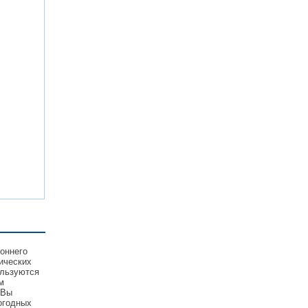
оннего
ических
ользуются
м
 Вы
огодных