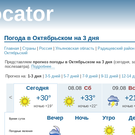
cator
Погода в Октябрьском на 3 дня
Главная
|
Cтраны
|
Россия
|
Ульяновская область
|
Радищевский район
Октябрьский
Представляем
прогноз погоды в Октябрьском на 3 дня
(сегодня, з
послезавтра).
Подробнее...
Прогноз на:
1-3 дня
|
3-5 дней
|
5-7 дней
|
7-9 дней
|
9-11 дней
|
12-14 
Сегодня
08.08
Сб
09.08
В
+30°
+33°
+2
<
ночью +19°
ночью +22°
ночью 
Вечер
Ночь
Утро
Д
Время суток
Погодные явления