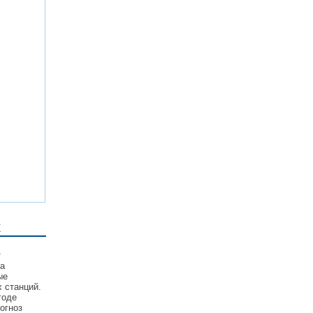
х
т
та
ые
 станций.
годе
огноз