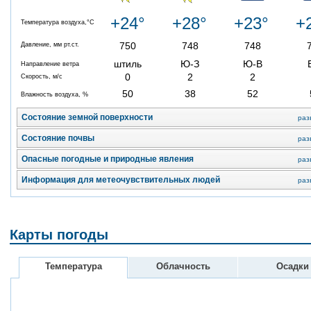
+24°
+28°
+23°
+
Температура воздуха,°C
750
748
748
Давление, мм рт.ст.
штиль
Ю-З
Ю-В
Направление ветра
0
2
2
Скорость, м/с
50
38
52
Влажность воздуха, %
Состояние земной поверхности
раз
Состояние почвы
раз
Опасные погодные и природные явления
раз
Информация для метеочувствительных людей
раз
Карты погоды
Температура
Облачность
Осадки