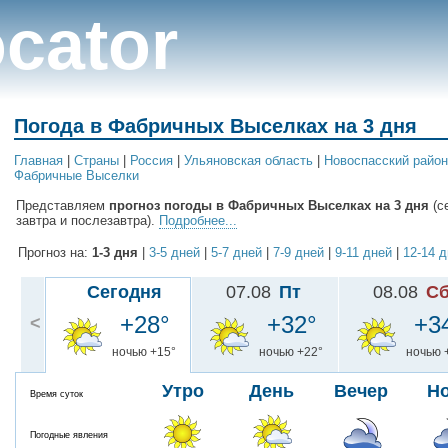
cator
Погода в Фабричных Выселках на 3 дня
Главная
|
Cтраны
|
Россия
|
Ульяновская область
|
Новоспасский район
Фабричные Выселки
Представляем
прогноз погоды в Фабричных Выселках на 3 дня
(с
завтра и послезавтра).
Подробнее...
Прогноз на:
1-3 дня
|
3-5 дней
|
5-7 дней
|
7-9 дней
|
9-11 дней
|
12-14 
Сегодня
07.08
Пт
08.08
С
+28°
+32°
+3
<
ночью +15°
ночью +22°
ночью 
Утро
День
Вечер
Н
Время суток
Погодные явления