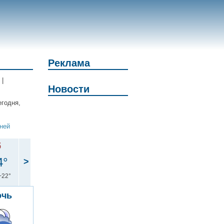
Реклама
|
Новости
егодня,
дней
б
4°
>
+22°
очь