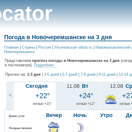
cator
Погода в Новочеремшанске на 3 дня
Главная
|
Cтраны
|
Россия
|
Ульяновская область
|
Новомалыклинский 
Новочеремшанск
Представляем
прогноз погоды в Новочеремшанске на 3 дня
(сегод
и послезавтра).
Подробнее...
Прогноз на:
1-3 дня
|
3-5 дней
|
5-7 дней
|
7-9 дней
|
9-11 дней
|
12-14 
Сегодня
11.08
Вт
12.08
С
+22°
+24°
+2
<
ночью +15°
ночью +12°
ночью 
Вечер
Ночь
Утро
Д
Время суток
Погодные явления