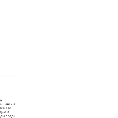
та
емшанск в
Все это
дые 3
оды среди