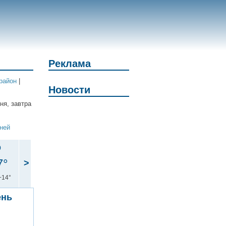
Реклама
район
|
Новости
ня, завтра
дней
р
7°
>
+14°
ень