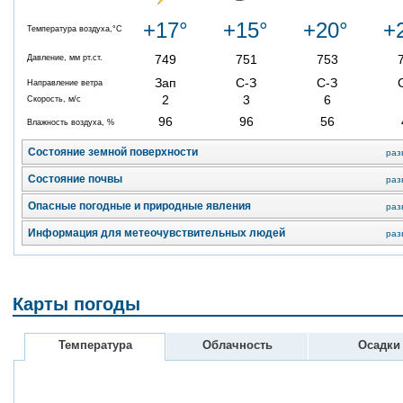
+17°
+15°
+20°
+
Температура воздуха,°C
749
751
753
Давление, мм рт.ст.
Зап
С-З
С-З
Направление ветра
2
3
6
Скорость, м/с
96
96
56
Влажность воздуха, %
Состояние земной поверхности
раз
Состояние почвы
раз
Опасные погодные и природные явления
раз
Информация для метеочувствительных людей
раз
Карты погоды
Температура
Облачность
Осадки