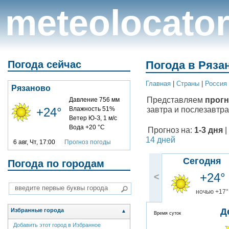
meteolocato
Погода сейчас
Погода в Рязан
Главная
|
Cтраны
|
Россия
Рязаново
Представляем
прогн
Давление 756 мм
завтра и послезавтра
+24°
Влажность 51%
Ветер Ю-З, 1 м/с
Вода +20 °C
Прогноз на:
1-3 дня
|
14 дней
6 авг, Чт, 17:00
Прогноз погоды
Сегодня
Погода по городам
+24°
<
ночью +17°
Д
Избранные города
▲
Время суток
Добавить этот город в Избранное