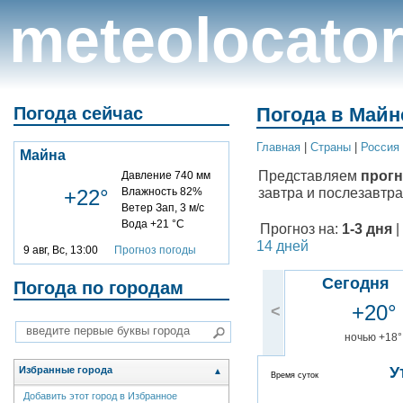
meteolocato
Погода сейчас
Погода в Майне
Главная
|
Cтраны
|
Россия
Майна
Представляем
прогн
Давление 740 мм
завтра и послезавтра
+22°
Влажность 82%
Ветер Зап, 3 м/с
Вода +21 °C
Прогноз на:
1-3 дня
|
14 дней
9 авг, Вс, 13:00
Прогноз погоды
Сегодня
Погода по городам
+20°
<
ночью +18°
У
Избранные города
▲
Время суток
Добавить этот город в Избранное