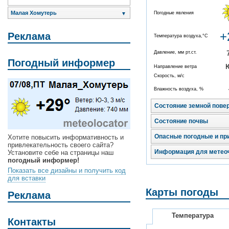
Малая Хомутерь
Погодные явления
▼
+
Реклама
Температура воздуха,°C
Давление, мм рт.ст.
Погодный информер
Направление ветра
Скорость, м/с
Влажность воздуха, %
Состояние земной пове
Состояние почвы
Опасные погодные и пр
Хотите повысить информативность и
привлекательность своего сайта?
Информация для метео
Установите себе на страницы наш
погодный информер!
Показать все дизайны и получить код
для вставки
Карты погоды
Реклама
Температура
Контакты