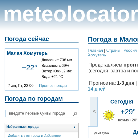
meteolocato
Погода сейчас
Погода в Мало
Главная
|
Cтраны
|
Россия
Малая Хомутерь
Хомутерь
Давление 738 мм
Представляем
прогн
+22°
Влажность 69%
(сегодня, завтра и по
Ветер Южн, 2 м/с
Вода +21 °C
Прогноз на:
1-3 дня
|
7 авг, Пт, 22:00
Прогноз погоды
14 дней
Погода по городам
Сегодня
+29°
<
ночью +20°
Избранные города
▲
Д
Время суток
Добавить этот город в Избранное