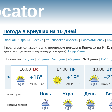
cator
Погода в Криушах на 10 дней
Главная
|
Cтраны
|
Россия
|
Ульяновская область
|
Новоульяновск
|
Кр
Предлагаем ознакомиться с
прогнозом погоды в Криушах на 9 - 11 
девятый, десятый и одиннадцатый день).
Подробнее...
Прогноз на:
1-3 дня
|
3-5 дней
|
5-7 дней
|
7-9 дней
|
9-11 дней
|
12-14 
16.08
Вс
17.08
Пн
18.08
Вт
+16°
+19°
+2
<
ночью +14°
ночью +13°
ночью 
Ночь
Утро
День
Ве
Время суток
Погодные явления