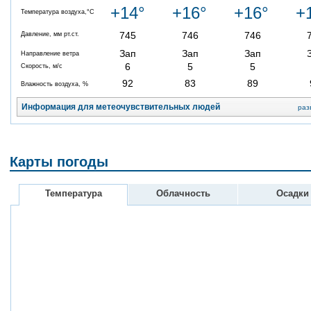
+14°
+16°
+16°
+
Температура воздуха,°C
745
746
746
Давление, мм рт.ст.
Зап
Зап
Зап
Направление ветра
6
5
5
Скорость, м/с
92
83
89
Влажность воздуха, %
Информация для метеочувствительных людей
раз
Карты погоды
Температура
Облачность
Осадки