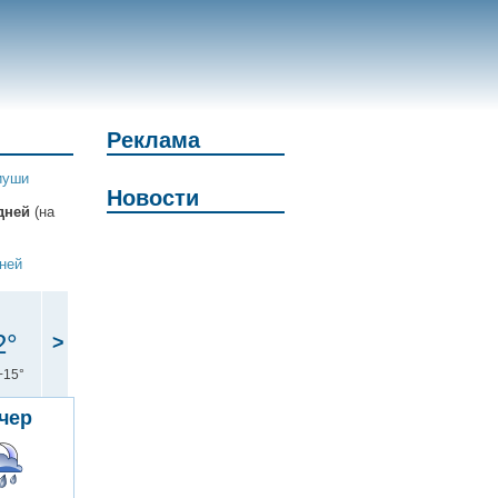
Реклама
иуши
Новости
дней
(на
дней
2°
>
+15°
чер