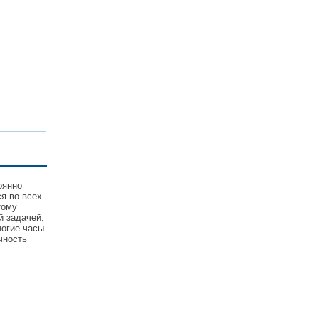
оянно
я во всех
тому
й задачей.
огие часы
чность