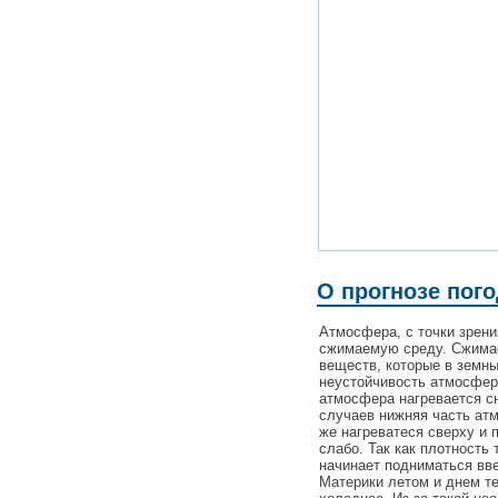
О прогнозе пог
Атмосфера, с точки зрен
сжимаемую среду. Сжимаем
веществ, которые в земн
неустойчивость атмосферы
атмосфера нагревается сн
случаев нижняя часть ат
же нагреватеся сверху и 
слабо. Так как плотность 
начинает подниматься вве
Материки летом и днем те