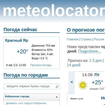
meteolocato
Погода сейчас
О прогнозе по
Главная
|
Cтраны
|
Россия
Красный Яр
Давление 753 мм
Ниже представлен
п
+20°
Влажность 40%
дней
.
Подробнее...
Ветер Зап, 4 м/с
Вода +13 °C
Прогноз на:
1-3 дня
|
14 дней
8 авг, Сб, 12:00
Прогноз погоды
Погода по городам
14.08
Пт
+25°
<
ночью +14°
Избранные города
▲
Н
Время суток
Добавить этот город в Избранное