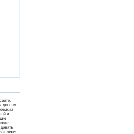
сайте,
х данных.
соемкий
кой и
йшие
Каждая
 давать
ычисления