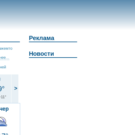
Реклама
ажемто
Новости
ее...
дней
н
9°
>
+11°
чер