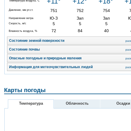
+11°
+12°
+18°
+
Температура воздуха,°C
751
752
754
Давление, мм рт.ст.
Ю-З
Зап
Зап
Направление ветра
5
5
5
Скорость, м/с
72
84
40
Влажность воздуха, %
Состояние земной поверхности
раз
Состояние почвы
раз
Опасные погодные и природные явления
раз
Информация для метеочувствительных людей
раз
Карты погоды
Температура
Облачность
Осадки