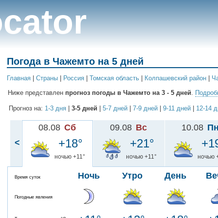
cator
Погода в Чажемто на 5 дней
Главная
|
Cтраны
|
Россия
|
Томская область
|
Колпашевский район
|
Ч
Ниже представлен
прогноз погоды в Чажемто на 3 - 5 дней
.
Подробн
Прогноз на:
1-3 дня
|
3-5 дней
|
5-7 дней
|
7-9 дней
|
9-11 дней
|
12-14 
08.08
Сб
09.08
Вс
10.08
П
+18°
+21°
+1
<
ночью +11°
ночью +11°
ночью 
Ночь
Утро
День
Ве
Время суток
Погодные явления