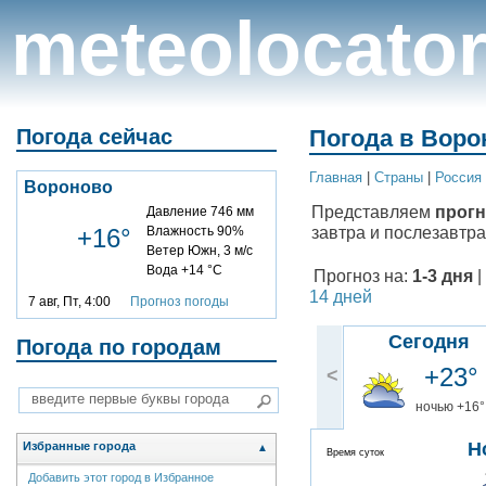
meteolocato
Погода сейчас
Погода в Воро
Главная
|
Cтраны
|
Россия
Вороново
Представляем
прогн
Давление 746 мм
завтра и послезавтра
+16°
Влажность 90%
Ветер Южн, 3 м/с
Вода +14 °C
Прогноз на:
1-3 дня
|
14 дней
7 авг, Пт, 4:00
Прогноз погоды
Сегодня
Погода по городам
+23°
<
ночью +16°
Н
Избранные города
▲
Время суток
Добавить этот город в Избранное