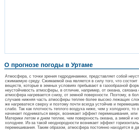
О прогнозе погоды в Уртаме
Атмосфера, с точки зрения гидродинамики, представляет собой неус
сжимаемую среду. Сжимаемой она является в силу того, что состоит 
веществ, которые в земных условиях пребывают в газообразной форм
неустойчивость атмосферы, в отличие, например, от океана, связана 
атмосфера нагревается снизу, от земной поверхности. Поэтому, в бо
случаев нижняя часть атмосферы теплее более высоко лежащих сло
же нагреватеся сверху и поэтому почти всегда устойчив и перемешив
слабо. Так как плотность теплого воздуха ниже, чем у холодного, то 
начинает подниматься вверх, возникает эффект перемешивания, или 
Материки летом и днем теплее, чем поверхность океана, а зимой и н
холоднее. Из-за такой неоднородности возникает эффект горизонталь
перемешивания. Таким образом, атмосфера постоянно находится в д