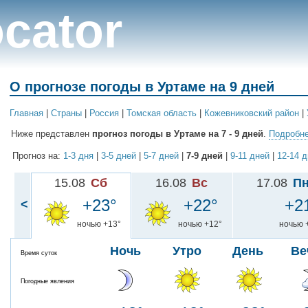
cator
О прогнозе погоды в Уртаме на 9 дней
Главная
|
Cтраны
|
Россия
|
Томская область
|
Кожевниковский район
|
Ниже представлен
прогноз погоды в Уртаме на 7 - 9 дней
.
Подробне
Прогноз на:
1-3 дня
|
3-5 дней
|
5-7 дней
|
7-9 дней
|
9-11 дней
|
12-14 
15.08
Сб
16.08
Вс
17.08
П
+23°
+22°
+2
<
ночью +13°
ночью +12°
ночью 
Ночь
Утро
День
Ве
Время суток
Погодные явления