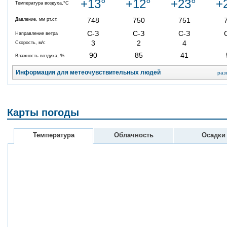
+13°
+12°
+23°
+
Температура воздуха,°C
748
750
751
Давление, мм рт.ст.
С-З
С-З
С-З
Направление ветра
3
2
4
Скорость, м/с
90
85
41
Влажность воздуха, %
Информация для метеочувствительных людей
раз
Карты погоды
Температура
Облачность
Осадки