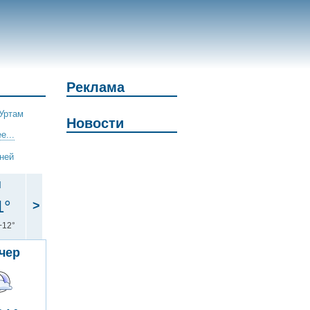
Реклама
Уртам
Новости
е...
дней
н
1°
>
+12°
чер