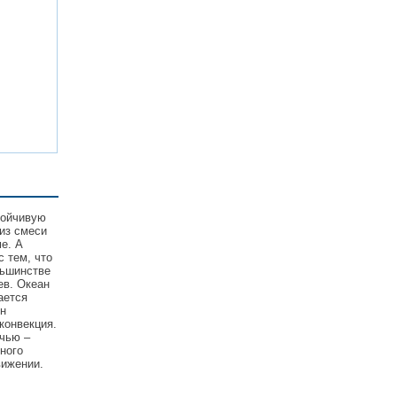
тойчивую
из смеси
е. А
с тем, что
льшинстве
ев. Океан
ается
он
конвекция.
очью –
ного
вижении.