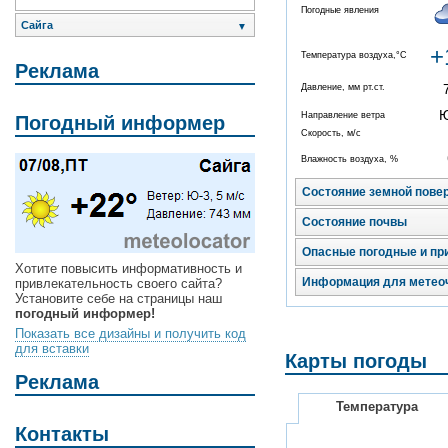
Погодные явления
Сайга
▼
+
Температура воздуха,°C
Реклама
Давление, мм рт.ст.
Направление ветра
Погодный информер
Скорость, м/с
Влажность воздуха, %
Состояние земной пове
Состояние почвы
Опасные погодные и пр
Хотите повысить информативность и
Информация для метео
привлекательность своего сайта?
Установите себе на страницы наш
погодный информер!
Показать все дизайны и получить код
для вставки
Карты погоды
Реклама
Температура
Контакты