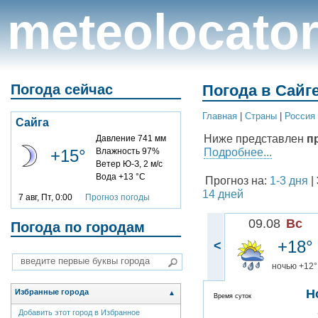
meteolocato
Погода сейчас
Погода в Сайге
Главная
|
Cтраны
|
Россия
Сайга
Ниже представлен
п
Давление 741 мм
Подробнее...
+15°
Влажность 97%
Ветер Ю-З, 2 м/с
Вода +13 °C
Прогноз на:
1-3 дня
|
14 дней
7 авг, Пт, 0:00
Прогноз погоды
09.08
Вс
Погода по городам
+18°
<
ночью +12°
Н
Избранные города
▲
Время суток
Добавить этот город в Избранное