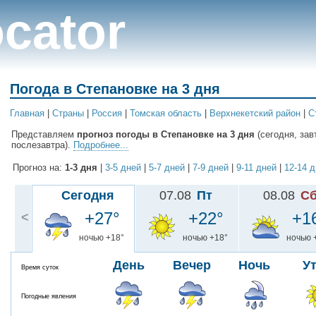
cator
Погода в Степановке на 3 дня
Главная
|
Cтраны
|
Россия
|
Томская область
|
Верхнекетский район
|
С
Представляем
прогноз погоды в Степановке на 3 дня
(сегодня, зав
послезавтра).
Подробнее...
Прогноз на:
1-3 дня
|
3-5 дней
|
5-7 дней
|
7-9 дней
|
9-11 дней
|
12-14 
Сегодня
07.08
Пт
08.08
С
+27°
+22°
+1
<
ночью +18°
ночью +18°
ночью 
День
Вечер
Ночь
У
Время суток
Погодные явления