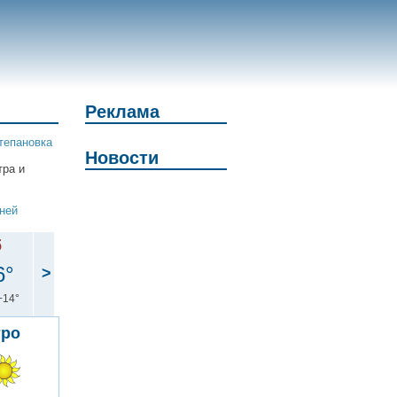
Реклама
тепановка
Новости
тра и
дней
б
6°
>
+14°
тро