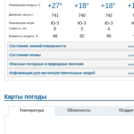
+27°
+18°
+18°
+
Температура воздуха,°C
741
740
742
Давление, мм рт.ст.
Ю-З
Ю-З
Ю-З
Направление ветра
6
3
4
Скорость, м/с
48
92
95
Влажность воздуха, %
Состояние земной поверхности
раз
Состояние почвы
раз
Опасные погодные и природные явления
раз
Информация для метеочувствительных людей
раз
Карты погоды
Температура
Облачность
Осадки