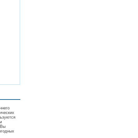
ннего
ических
льзуются
м
 Вы
огодных