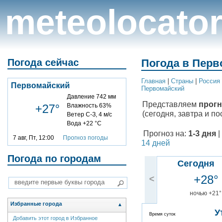
meteolocato
Погода сейчас
Погода в Перв
Главная
|
Cтраны
|
Россия
Первомайский
Первомайский
Давление 742 мм
Представляем
прогн
+27°
Влажность 63%
(сегодня, завтра и по
Ветер С-З, 4 м/с
Вода +22 °C
Прогноз на:
1-3 дня
|
7 авг, Пт, 12:00
Прогноз погоды
14 дней
Погода по городам
Сегодня
+28°
<
ночью +21°
Избранные города
▲
У
Время суток
Добавить этот город в Избранное