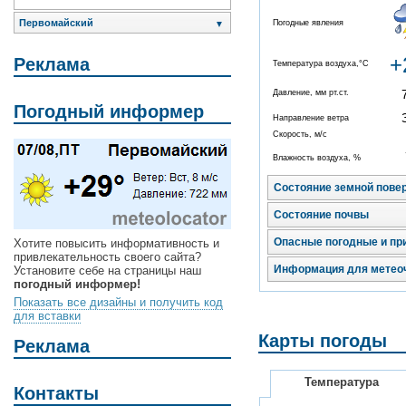
Первомайский
Погодные явления
▼
+
Реклама
Температура воздуха,°C
Давление, мм рт.ст.
Погодный информер
Направление ветра
Скорость, м/с
Влажность воздуха, %
Состояние земной пове
Состояние почвы
Опасные погодные и пр
Хотите повысить информативность и
привлекательность своего сайта?
Информация для метео
Установите себе на страницы наш
погодный информер!
Показать все дизайны и получить код
для вставки
Карты погоды
Реклама
Температура
Контакты