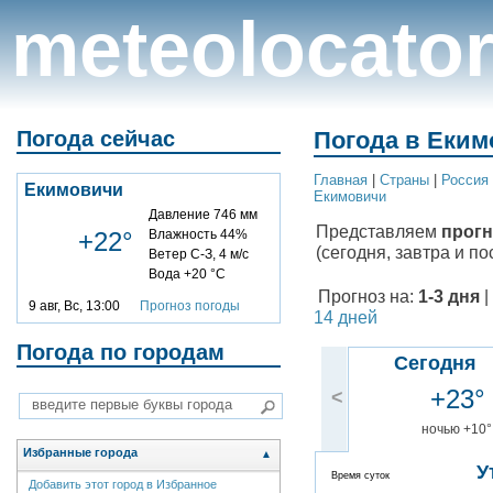
meteolocato
Погода сейчас
Погода в Еким
Главная
|
Cтраны
|
Россия
Екимовичи
Екимовичи
Давление 746 мм
Представляем
прогн
+22°
Влажность 44%
(сегодня, завтра и по
Ветер С-З, 4 м/с
Вода +20 °C
Прогноз на:
1-3 дня
|
9 авг, Вс, 13:00
Прогноз погоды
14 дней
Погода по городам
Сегодня
+23°
<
ночью +10°
Избранные города
▲
У
Время суток
Добавить этот город в Избранное