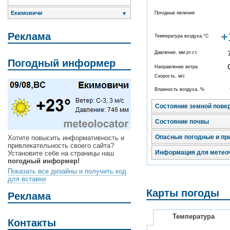
Екимовичи
Погодные явления
▼
+
Реклама
Температура воздуха,°C
Давление, мм рт.ст.
Погодный информер
Направление ветра
Скорость, м/с
Влажность воздуха, %
Состояние земной пове
Состояние почвы
Опасные погодные и пр
Хотите повысить информативность и
привлекательность своего сайта?
Информация для метео
Установите себе на страницы наш
погодный информер!
Показать все дизайны и получить код
для вставки
Карты погоды
Реклама
Температура
Контакты