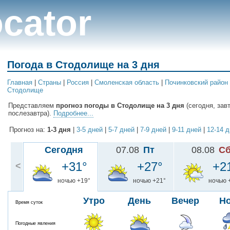
cator
Погода в Стодолище на 3 дня
Главная
|
Cтраны
|
Россия
|
Смоленская область
|
Починковский район
Стодолище
Представляем
прогноз погоды в Стодолище на 3 дня
(сегодня, зав
послезавтра).
Подробнее...
Прогноз на:
1-3 дня
|
3-5 дней
|
5-7 дней
|
7-9 дней
|
9-11 дней
|
12-14 
Сегодня
07.08
Пт
08.08
С
+31°
+27°
+2
<
ночью +19°
ночью +21°
ночью 
Утро
День
Вечер
Н
Время суток
Погодные явления