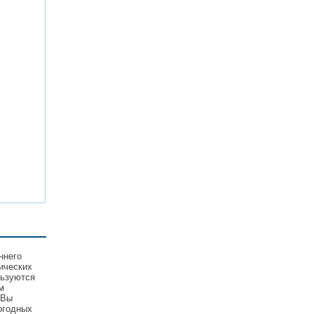
ннего
ических
льзуются
м
 Вы
огодных