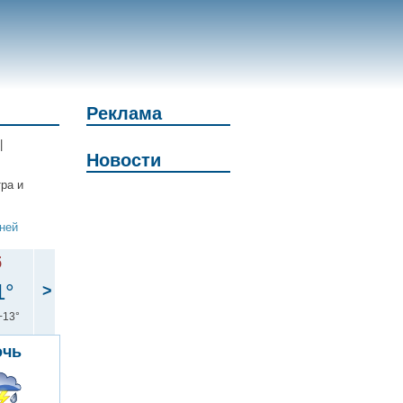
Реклама
|
Новости
тра и
дней
б
1°
>
+13°
очь