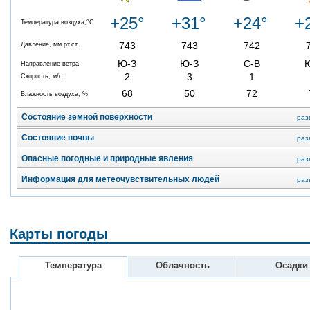
+25°
+31°
+24°
+
Температура воздуха,°C
743
743
742
Давление, мм рт.ст.
Ю-З
Ю-З
С-В
Направление ветра
2
3
1
Скорость, м/с
68
50
72
Влажность воздуха, %
Состояние земной поверхности
раз
Состояние почвы
раз
Опасные погодные и природные явления
раз
Информация для метеочувствительных людей
раз
Карты погоды
Температура
Облачность
Осадки