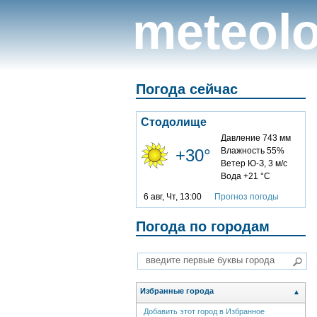
meteolo
Погода сейчас
Стодолище
Давление 743 мм
+30°
Влажность 55%
Ветер Ю-З, 3 м/с
Вода +21 °C
6 авг, Чт, 13:00
Прогноз погоды
Погода по городам
Избранные города
▲
Добавить этот город в Избранное