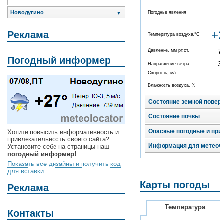
Новодугино
Погодные явления
▼
+
Реклама
Температура воздуха,°C
Давление, мм рт.ст.
Погодный информер
Направление ветра
Скорость, м/с
Влажность воздуха, %
Состояние земной пове
Состояние почвы
Опасные погодные и пр
Хотите повысить информативность и
привлекательность своего сайта?
Информация для метео
Установите себе на страницы наш
погодный информер!
Показать все дизайны и получить код
для вставки
Карты погоды
Реклама
Температура
Контакты