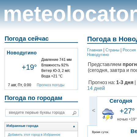
meteolocato
Погода сейчас
Погода в Ново
Главная
|
Cтраны
|
Россия
Новодугино
Новодугино
Давление 741 мм
Представляем
прогн
+19°
Влажность 92%
(сегодня, завтра и по
Ветер Ю-З, 2 м/с
Вода +21 °C
Прогноз на:
1-3 дня
|
7 авг, Пт, 0:00
Прогноз погоды
14 дней
Погода по городам
Сегодня
+27°
<
ночью +19°
Избранные города
▲
В
Время суток
Добавить этот город в Избранное