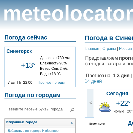
meteolocato
Погода сейчас
Погода в Синег
Главная
|
Cтраны
|
Россия
Синегорск
Представляем
прогн
Давление 730 мм
(сегодня, завтра и по
+13°
Влажность 98%
Ветер Сев, 2 м/с
Вода +18 °C
Прогноз на:
1-3 дня
|
14 дней
7 авг, Пт, 22:00
Прогноз погоды
Сегодня
Погода по городам
+22°
<
ночью +20°
Д
Избранные города
▲
Время суток
Добавить этот город в Избранное