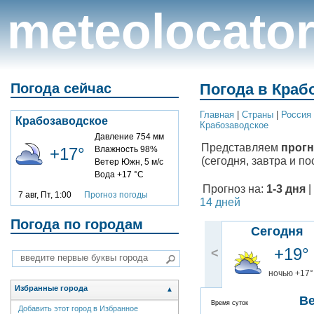
meteolocato
Погода сейчас
Погода в Краб
Главная
|
Cтраны
|
Россия
Крабозаводское
Крабозаводское
Давление 754 мм
Представляем
прогн
+17°
Влажность 98%
(сегодня, завтра и по
Ветер Южн, 5 м/с
Вода +17 °C
Прогноз на:
1-3 дня
|
7 авг, Пт, 1:00
Прогноз погоды
14 дней
Погода по городам
Сегодня
+19°
<
ночью +17°
Избранные города
▲
В
Время суток
Добавить этот город в Избранное