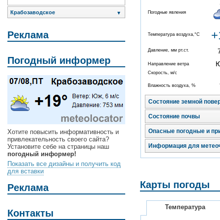
Крабозаводское
Погодные явления
▼
+
Реклама
Температура воздуха,°C
Давление, мм рт.ст.
Погодный информер
Направление ветра
Скорость, м/с
Влажность воздуха, %
Состояние земной пове
Состояние почвы
Опасные погодные и пр
Хотите повысить информативность и
привлекательность своего сайта?
Информация для метео
Установите себе на страницы наш
погодный информер!
Показать все дизайны и получить код
для вставки
Карты погоды
Реклама
Температура
Контакты