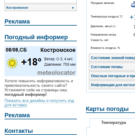
Погодные явления
Костромское
▼
+
Температура воздуха,°C
Реклама
Давление, мм рт.ст.
Направление ветра
Погодный информер
Скорость, м/с
Влажность воздуха, %
Состояние земной пове
Состояние почвы
Опасные погодные и пр
Хотите повысить информативность и
Информация для метео
привлекательность своего сайта?
Установите себе на страницы наш
погодный информер!
Показать все дизайны и получить код
для вставки
Карты погоды
Реклама
Температура
Контакты