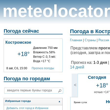
meteolocato
Погода сейчас
Погода в Кост
Главная
|
Cтраны
|
Россия
Костромское
Представляем
прогн
Давление 750 мм
(сегодня, завтра и по
+18°
Влажность 58%
Ветер С-З, 5 м/с
Вода +17 °C
Прогноз на:
1-3 дня
|
14 дней
8 авг, Сб, 15:00
Прогноз погоды
Сегодня
Погода по городам
+18°
<
ночью +14°
Н
Избранные города
▲
Время суток
Добавить этот город в Избранное