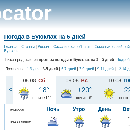
cator
Погода в Буюклах на 5 дней
Главная
|
Cтраны
|
Россия
|
Сахалинская область
|
Смирныховский рай
Буюклы
Ниже представлен
прогноз погоды в Буюклах на 3 - 5 дней
.
Подробн
Прогноз на:
1-3 дня
|
3-5 дней
|
5-7 дней
|
7-9 дней
|
9-11 дней
|
12-14 
08.08
Сб
09.08
Вс
10.08
П
+18°
+20°
+2
<
ночью +12°
ночью +8°
ночью 
Ночь
Утро
День
Ве
Время суток
Погодные явления