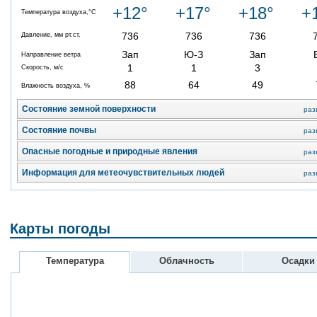
+12°
+17°
+18°
+
Температура воздуха,°C
736
736
736
Давление, мм рт.ст.
Зап
Ю-З
Зап
Направление ветра
1
1
3
Скорость, м/с
88
64
49
Влажность воздуха, %
Состояние земной поверхности
раз
Состояние почвы
раз
Опасные погодные и природные явления
раз
Информация для метеочувствительных людей
раз
Карты погоды
Температура
Облачность
Осадки