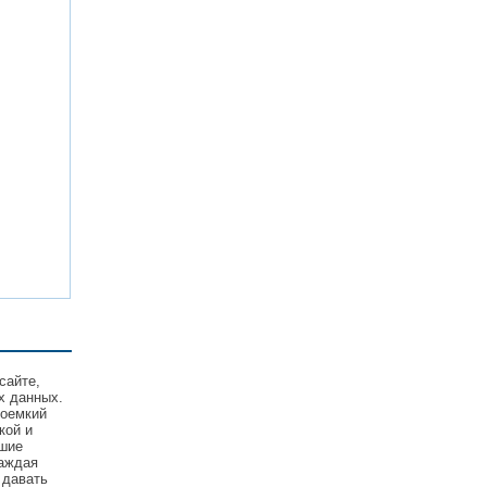
сайте,
х данных.
соемкий
кой и
йшие
Каждая
 давать