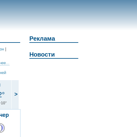
Реклама
он
|
Новости
ее...
дней
н
2°
>
+10°
чер