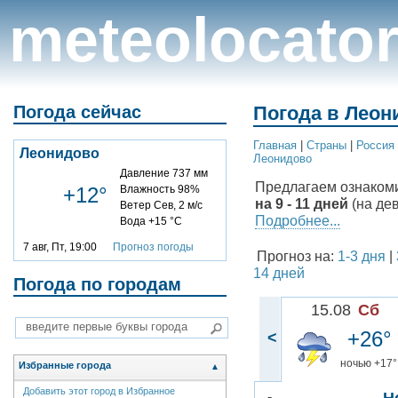
meteolocato
Погода сейчас
Погода в Леон
Главная
|
Cтраны
|
Россия
Леонидово
Леонидово
Давление 737 мм
Предлагаем ознаком
+12°
Влажность 98%
на 9 - 11 дней
(на де
Ветер Сев, 2 м/с
Подробнее...
Вода +15 °C
7 авг, Пт, 19:00
Прогноз погоды
Прогноз на:
1-3 дня
|
14 дней
Погода по городам
15.08
Сб
+26°
<
ночью +17°
Избранные города
▲
Добавить этот город в Избранное