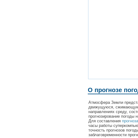
О прогнозе пог
Атмосфера Земли предста
движущуюся, сжимающую
направлениях среду, сост
прогнозирование погоды н
Для составления
прогноз
часы работы суперкомпьют
точность прогнозов погод
заблаговременности прогн