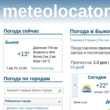
meteolocato
Погода сейчас
Погода в Быко
Главная
|
Cтраны
|
Россия
Быков
Представляем
прогн
Давление 734 мм
завтра и послезавтра
+13°
Влажность 98%
Ветер Сев, 2 м/с
Вода +18 °C
Прогноз на:
1-3 дня
|
14 дней
7 авг, Пт, 21:00
Прогноз погоды
Сегодня
Погода по городам
+22°
<
ночью +20°
Д
Избранные города
▲
Время суток
Добавить этот город в Избранное