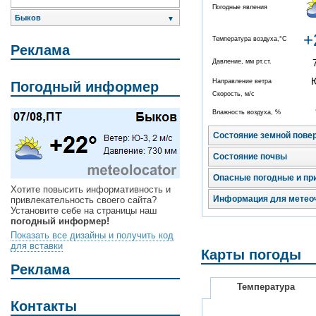
Погодные явления
Быков
▼
+
Температура воздуха,°C
Реклама
Давление, мм рт.ст.
Направление ветра
Погодный информер
Скорость, м/с
Влажность воздуха, %
Состояние земной пове
Состояние почвы
Опасные погодные и пр
Хотите повысить информативность и
Информация для метео
привлекательность своего сайта?
Установите себе на страницы наш
погодный информер!
Показать все дизайны и получить код
для вставки
Карты погоды
Реклама
Температура
Контакты