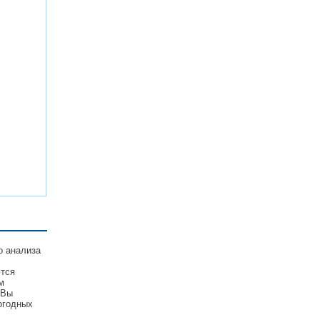
о анализа
ются
м
 Вы
огодных