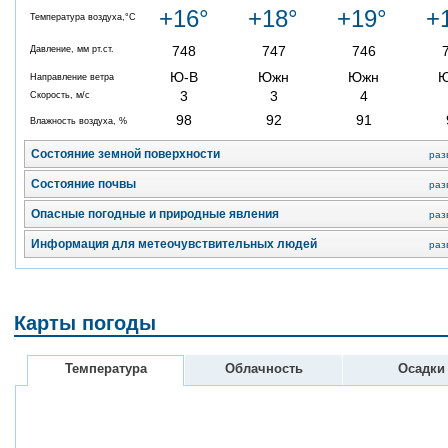
+16°
+18°
+19°
+
Температура воздуха,°C
748
747
746
Давление, мм рт.ст.
Ю-В
Южн
Южн
Направление ветра
3
3
4
Скорость, м/с
98
92
91
Влажность воздуха, %
Состояние земной поверхности
раз
Состояние почвы
раз
Опасные погодные и природные явления
раз
Информация для метеочувствительных людей
раз
Карты погоды
Температура
Облачность
Осадки