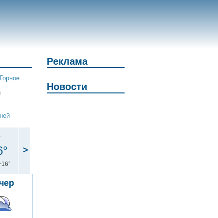
Реклама
Горное
Новости
и
дней
с
6°
>
+16°
чер