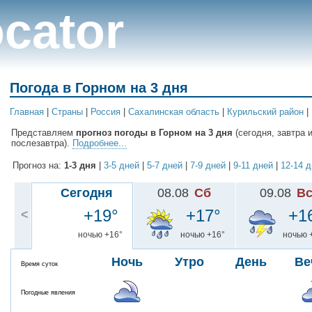
cator
Погода в Горном на 3 дня
Главная
|
Cтраны
|
Россия
|
Сахалинская область
|
Курильский район
|
Представляем
прогноз погоды в Горном на 3 дня
(сегодня, завтра 
послезавтра).
Подробнее...
Прогноз на:
1-3 дня
|
3-5 дней
|
5-7 дней
|
7-9 дней
|
9-11 дней
|
12-14 
Сегодня
08.08
Сб
09.08
В
+19°
+17°
+1
<
ночью +16°
ночью +16°
ночью 
Ночь
Утро
День
Ве
Время суток
Погодные явления