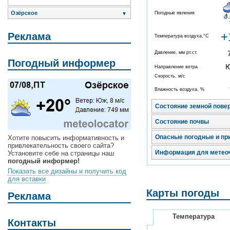
Озёрское
Погодные явления
▼
+
Реклама
Температура воздуха,°C
Давление, мм рт.ст.
Погодный информер
Направление ветра
Скорость, м/с
Влажность воздуха, %
Состояние земной пове
Состояние почвы
Опасные погодные и пр
Хотите повысить информативность и
привлекательность своего сайта?
Информация для метео
Установите себе на страницы наш
погодный информер!
Показать все дизайны и получить код
для вставки
Карты погоды
Реклама
Температура
Контакты