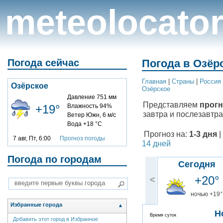
meteolocato
Погода сейчас
Погода в Озёр
Главная
|
Cтраны
|
Россия
Озёрское
Озёрское
Давление 751 мм
Представляем
прогн
+19°
Влажность 94%
завтра и послезавтра
Ветер Южн, 6 м/с
Вода +18 °C
Прогноз на:
1-3 дня
|
7 авг, Пт, 6:00
Прогноз погоды
14 дней
Погода по городам
Сегодня
+20°
<
ночью +19°
Избранные города
▲
Н
Время суток
Добавить этот город в Избранное