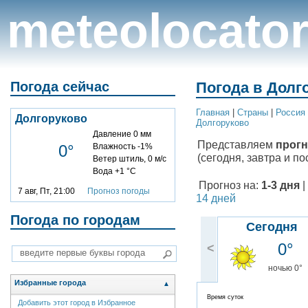
meteolocato
Погода сейчас
Погода в Долг
Главная
|
Cтраны
|
Россия
Долгоруково
Долгоруково
Давление 0 мм
Представляем
прогн
0°
Влажность -1%
(сегодня, завтра и по
Ветер штиль, 0 м/с
Вода +1 °C
Прогноз на:
1-3 дня
|
7 авг, Пт, 21:00
Прогноз погоды
14 дней
Погода по городам
Сегодня
0°
<
ночью 0°
Избранные города
▲
Время суток
Добавить этот город в Избранное