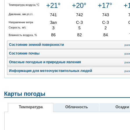
+21°
+20°
+17°
+
Температура воздуха,°C
741
742
743
Давление, мм рт.ст.
Зап
С-З
С-З
Направление ветра
3
5
2
Скорость, м/с
86
82
84
Влажность воздуха, %
Состояние земной поверхности
раз
Состояние почвы
раз
Опасные погодные и природные явления
раз
Информация для метеочувствительных людей
раз
Карты погоды
Температура
Облачность
Осадки