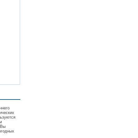
ннего
ических
льзуются
м
 Вы
огодных