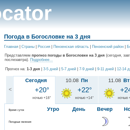
cator
Погода в Богословке на 3 дня
Главная
|
Cтраны
|
Россия
|
Пензенская область
|
Пензенский район
|
Б
Представляем
прогноз погоды в Богословке на 3 дня
(сегодня, зав
послезавтра).
Подробнее...
Прогноз на:
1-3 дня
|
3-5 дней
|
5-7 дней
|
7-9 дней
|
9-11 дней
|
12-14 
Сегодня
10.08
Пн
11.08
Вт
+20°
+22°
+2
<
ночью +18°
ночью +14°
ночью 
Утро
День
Вечер
Н
Время суток
Погодные явления