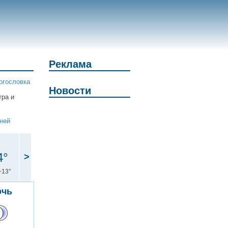
Реклама
огословка
Новости
тра и
дней
4°
>
+13°
очь