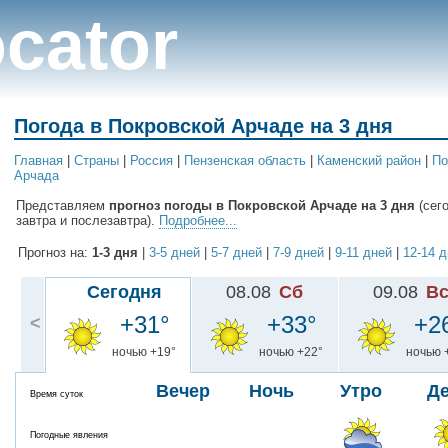
cator
Погода в Покровской Арчаде на 3 дня
Главная
|
Cтраны
|
Россия
|
Пензенская область
|
Каменский район
|
По
Арчада
Представляем
прогноз погоды в Покровской Арчаде на 3 дня
(сег
завтра и послезавтра).
Подробнее...
Прогноз на:
1-3 дня
|
3-5 дней
|
5-7 дней
|
7-9 дней
|
9-11 дней
|
12-14 
Сегодня
08.08
Сб
09.08
В
+31°
+33°
+2
<
ночью +19°
ночью +22°
ночью 
Вечер
Ночь
Утро
Д
Время суток
Погодные явления