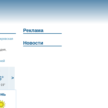
Реклама
кровская
Новости
одня,
дней
с
6°
>
+19°
ень