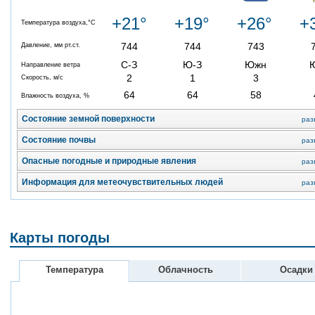
+21°
+19°
+26°
+
Температура воздуха,°C
744
744
743
Давление, мм рт.ст.
С-З
Ю-З
Южн
Направление ветра
2
1
3
Скорость, м/с
64
64
58
Влажность воздуха, %
Состояние земной поверхности
раз
Состояние почвы
раз
Опасные погодные и природные явления
раз
Информация для метеочувствительных людей
раз
Карты погоды
Температура
Облачность
Осадки