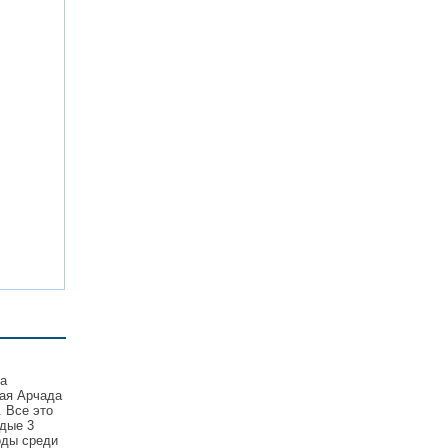
та
кая Арчада
 Все это
дые 3
оды среди