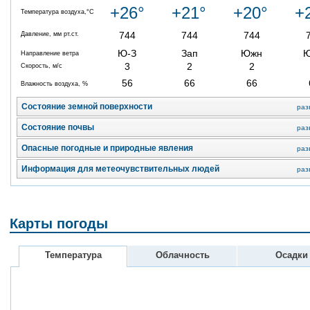
+26°
+21°
+20°
+
Температура воздуха,°C
744
744
744
Давление, мм рт.ст.
Ю-З
Зап
Южн
Направление ветра
3
2
2
Скорость, м/с
56
66
66
Влажность воздуха, %
Состояние земной поверхности
раз
Состояние почвы
раз
Опасные погодные и природные явления
раз
Информация для метеочувствительных людей
раз
Карты погоды
Температура
Облачность
Осадки