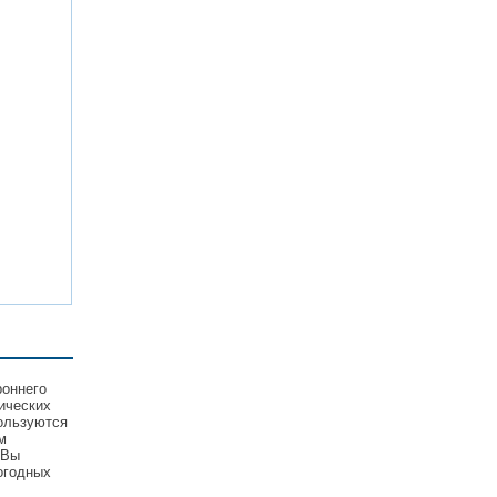
роннего
ических
пользуются
м
 Вы
огодных