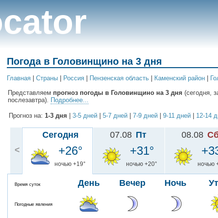
cator
Погода в Головинщино на 3 дня
Главная
|
Cтраны
|
Россия
|
Пензенская область
|
Каменский район
|
Го
Представляем
прогноз погоды в Головинщино на 3 дня
(сегодня, з
послезавтра).
Подробнее...
Прогноз на:
1-3 дня
|
3-5 дней
|
5-7 дней
|
7-9 дней
|
9-11 дней
|
12-14 
Сегодня
07.08
Пт
08.08
С
+26°
+31°
+3
<
ночью +19°
ночью +20°
ночью 
День
Вечер
Ночь
У
Время суток
Погодные явления