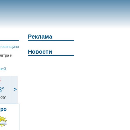
Реклама
ловинщино
Новости
автра и
дней
б
3°
>
+20°
тро