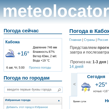
meteolocato
Погода сейчас
Погода в Кабож
Главная
|
Cтраны
|
Россия
Кабожа
Представляем
прогн
Давление 746 мм
завтра и послезавтра
+16°
Влажность 87%
Ветер Южн, 2 м/с
Вода +19 °C
Прогноз на:
1-3 дня
|
14 дней
6 авг, Чт, 5:00
Прогноз погоды
Сегодня
Погода по городам
+25°
<
ночью +16°
Н
Избранные города
▲
Время суток
Добавить этот город в Избранное