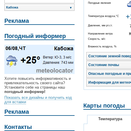
Погодные явления
Кабожа
▼
+
Температура воздуха,°C
Реклама
Давление, мм рт.ст.
Направление ветра
Погодный информер
Скорость, м/с
Влажность воздуха, %
Состояние земной пове
Состояние почвы
Опасные погодные и пр
Хотите повысить информативность и
Информация для метео
привлекательность своего сайта?
Установите себе на страницы наш
погодный информер!
Показать все дизайны и получить код
для вставки
Карты погоды
Реклама
Температура
Контакты