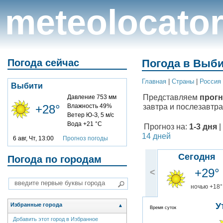
meteolocato
Погода сейчас
Погода в Выби
Главная
|
Cтраны
|
Россия
Выбити
Представляем
прогн
Давление 753 мм
завтра и послезавтра
+28°
Влажность 49%
Ветер Ю-З, 5 м/с
Вода +21 °C
Прогноз на:
1-3 дня
|
14 дней
6 авг, Чт, 13:00
Прогноз погоды
Сегодня
Погода по городам
+29°
<
ночью +18°
У
Избранные города
▲
Время суток
Добавить этот город в Избранное